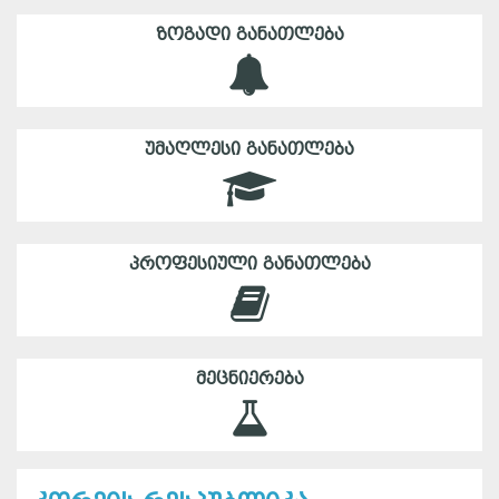
ᲖᲝᲒᲐᲓᲘ ᲒᲐᲜᲐᲗᲚᲔᲑᲐ
ᲣᲛᲐᲦᲚᲔᲡᲘ ᲒᲐᲜᲐᲗᲚᲔᲑᲐ
ᲞᲠᲝᲤᲔᲡᲘᲣᲚᲘ ᲒᲐᲜᲐᲗᲚᲔᲑᲐ
ᲛᲔᲪᲜᲘᲔᲠᲔᲑᲐ