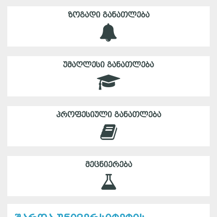
ᲖᲝᲒᲐᲓᲘ ᲒᲐᲜᲐᲗᲚᲔᲑᲐ
ᲣᲛᲐᲦᲚᲔᲡᲘ ᲒᲐᲜᲐᲗᲚᲔᲑᲐ
ᲞᲠᲝᲤᲔᲡᲘᲣᲚᲘ ᲒᲐᲜᲐᲗᲚᲔᲑᲐ
ᲛᲔᲪᲜᲘᲔᲠᲔᲑᲐ