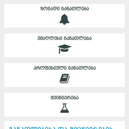
ᲖᲝᲒᲐᲓᲘ ᲒᲐᲜᲐᲗᲚᲔᲑᲐ
ᲣᲛᲐᲦᲚᲔᲡᲘ ᲒᲐᲜᲐᲗᲚᲔᲑᲐ
ᲞᲠᲝᲤᲔᲡᲘᲣᲚᲘ ᲒᲐᲜᲐᲗᲚᲔᲑᲐ
ᲛᲔᲪᲜᲘᲔᲠᲔᲑᲐ