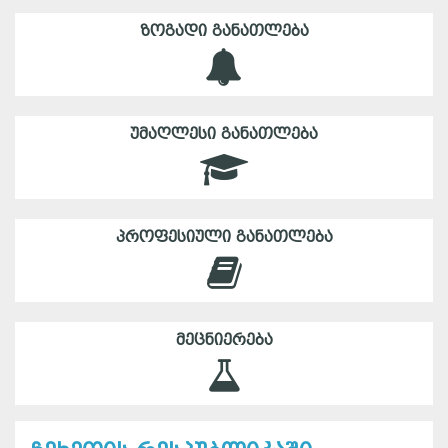
ᲖᲝᲒᲐᲓᲘ ᲒᲐᲜᲐᲗᲚᲔᲑᲐ
ᲣᲛᲐᲦᲚᲔᲡᲘ ᲒᲐᲜᲐᲗᲚᲔᲑᲐ
ᲞᲠᲝᲤᲔᲡᲘᲣᲚᲘ ᲒᲐᲜᲐᲗᲚᲔᲑᲐ
ᲛᲔᲪᲜᲘᲔᲠᲔᲑᲐ