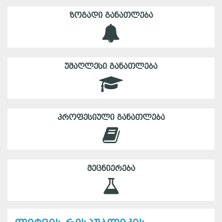
ᲖᲝᲒᲐᲓᲘ ᲒᲐᲜᲐᲗᲚᲔᲑᲐ
ᲣᲛᲐᲦᲚᲔᲡᲘ ᲒᲐᲜᲐᲗᲚᲔᲑᲐ
ᲞᲠᲝᲤᲔᲡᲘᲣᲚᲘ ᲒᲐᲜᲐᲗᲚᲔᲑᲐ
ᲛᲔᲪᲜᲘᲔᲠᲔᲑᲐ