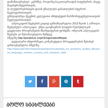
დამამთავრებელ კურსზე), როგორც ბაკალავრიატის საფეხურის, ასევე
მაგისტრანტებისთვის;
ბ) ლექტორებისთვის და/ან უმაღლესი განათლების სფეროს
მკვლევართათვის;
გ)სხვადასხვა ქვეყნის კვლევითი ინსტიტუტის წარმომადგენელთათვის/
მკვლევართათვის
აპლიკაციის შევსების ვადად განსაზღვრულია 2013 წლის 1 აპრილი.
შევსებული აპლიკაცია უნდა გაიგზავნოს ლიტვის რესპუბლიკის
გაცვლითი პროგრამების მხარდაჭერის ფონდში. ონლაინ აპლიკაციის
შევსება კი შესაძლებელია შემდეგ
ბმულზე:
http://paraiskos.smpf.lt/registration/#topas
დეტალური ინფორმაცია კონკრეტული პროცედურების შესახებ
განთავსებულია ბმულზე:
http://www.smpf.lt/en/statescholarships/scholarships_for_shortterm_studies_lithuani
an_language_summer_courses_and_research_visits
ბოლო სიახლეები