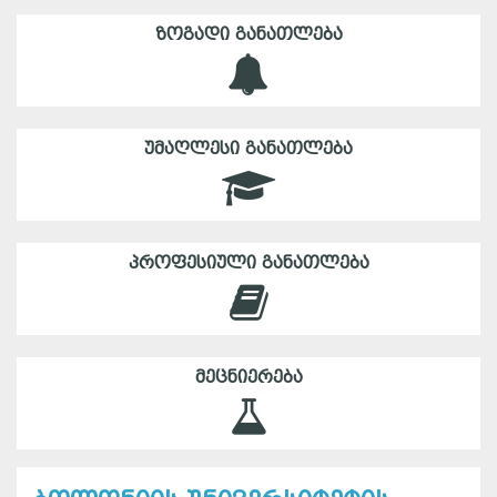
ᲖᲝᲒᲐᲓᲘ ᲒᲐᲜᲐᲗᲚᲔᲑᲐ
ᲣᲛᲐᲦᲚᲔᲡᲘ ᲒᲐᲜᲐᲗᲚᲔᲑᲐ
ᲞᲠᲝᲤᲔᲡᲘᲣᲚᲘ ᲒᲐᲜᲐᲗᲚᲔᲑᲐ
ᲛᲔᲪᲜᲘᲔᲠᲔᲑᲐ