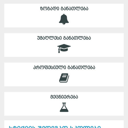
ᲖᲝᲒᲐᲓᲘ ᲒᲐᲜᲐᲗᲚᲔᲑᲐ
ᲣᲛᲐᲦᲚᲔᲡᲘ ᲒᲐᲜᲐᲗᲚᲔᲑᲐ
ᲞᲠᲝᲤᲔᲡᲘᲣᲚᲘ ᲒᲐᲜᲐᲗᲚᲔᲑᲐ
ᲛᲔᲪᲜᲘᲔᲠᲔᲑᲐ