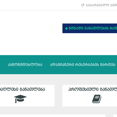
სასარგებლო ბმუ
ზოგადი განათლების რე
კანონმდებლობა
ადამიანური რესურსების მართვა
ᲛᲐᲦᲚᲔᲡᲘ ᲒᲐᲜᲐᲗᲚᲔᲑᲐ
ᲞᲠᲝᲤᲔᲡᲘᲣᲚᲘ ᲒᲐᲜᲐᲗᲚ