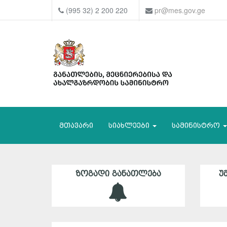
(995 32) 2 200 220
pr@mes.gov.ge
მთავარი
სიახლეები
სამინისტრო
ᲖᲝᲒᲐᲓᲘ ᲒᲐᲜᲐᲗᲚᲔᲑᲐ
Უ