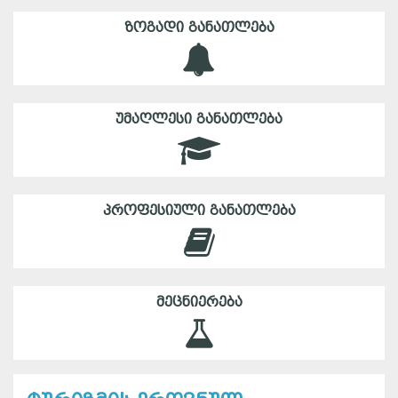
ᲖᲝᲒᲐᲓᲘ ᲒᲐᲜᲐᲗᲚᲔᲑᲐ
ᲣᲛᲐᲦᲚᲔᲡᲘ ᲒᲐᲜᲐᲗᲚᲔᲑᲐ
ᲞᲠᲝᲤᲔᲡᲘᲣᲚᲘ ᲒᲐᲜᲐᲗᲚᲔᲑᲐ
ᲛᲔᲪᲜᲘᲔᲠᲔᲑᲐ