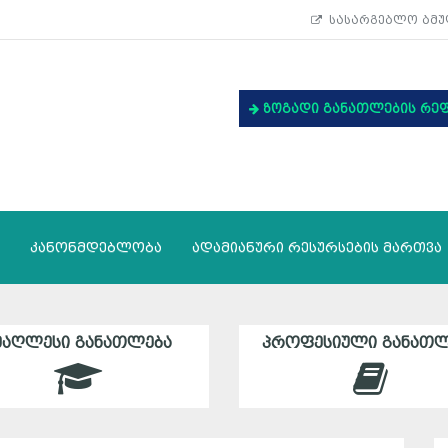
სასარგებლო ბმუ
ზოგადი განათლების რე
კანონმდებლობა
ადამიანური რესურსების მართვა
ᲛᲐᲦᲚᲔᲡᲘ ᲒᲐᲜᲐᲗᲚᲔᲑᲐ
ᲞᲠᲝᲤᲔᲡᲘᲣᲚᲘ ᲒᲐᲜᲐᲗᲚ