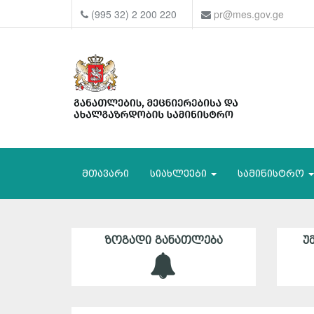
(995 32) 2 200 220
pr@mes.gov.ge
მთავარი
სიახლეები
სამინისტრო
ᲖᲝᲒᲐᲓᲘ ᲒᲐᲜᲐᲗᲚᲔᲑᲐ
Უ