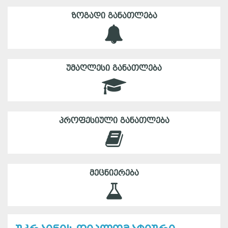
ᲖᲝᲒᲐᲓᲘ ᲒᲐᲜᲐᲗᲚᲔᲑᲐ
ᲣᲛᲐᲦᲚᲔᲡᲘ ᲒᲐᲜᲐᲗᲚᲔᲑᲐ
ᲞᲠᲝᲤᲔᲡᲘᲣᲚᲘ ᲒᲐᲜᲐᲗᲚᲔᲑᲐ
ᲛᲔᲪᲜᲘᲔᲠᲔᲑᲐ