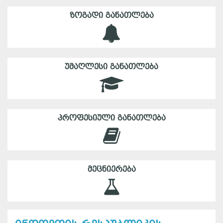
ᲖᲝᲒᲐᲓᲘ ᲒᲐᲜᲐᲗᲚᲔᲑᲐ
ᲣᲛᲐᲦᲚᲔᲡᲘ ᲒᲐᲜᲐᲗᲚᲔᲑᲐ
ᲞᲠᲝᲤᲔᲡᲘᲣᲚᲘ ᲒᲐᲜᲐᲗᲚᲔᲑᲐ
ᲛᲔᲪᲜᲘᲔᲠᲔᲑᲐ