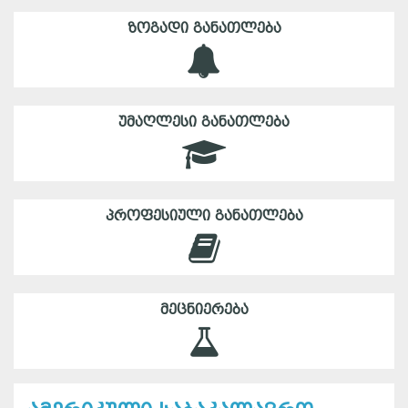
ᲖᲝᲒᲐᲓᲘ ᲒᲐᲜᲐᲗᲚᲔᲑᲐ
ᲣᲛᲐᲦᲚᲔᲡᲘ ᲒᲐᲜᲐᲗᲚᲔᲑᲐ
ᲞᲠᲝᲤᲔᲡᲘᲣᲚᲘ ᲒᲐᲜᲐᲗᲚᲔᲑᲐ
ᲛᲔᲪᲜᲘᲔᲠᲔᲑᲐ