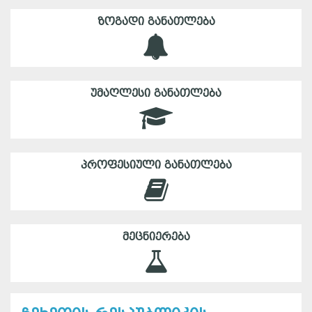
ᲖᲝᲒᲐᲓᲘ ᲒᲐᲜᲐᲗᲚᲔᲑᲐ
ᲣᲛᲐᲦᲚᲔᲡᲘ ᲒᲐᲜᲐᲗᲚᲔᲑᲐ
ᲞᲠᲝᲤᲔᲡᲘᲣᲚᲘ ᲒᲐᲜᲐᲗᲚᲔᲑᲐ
ᲛᲔᲪᲜᲘᲔᲠᲔᲑᲐ