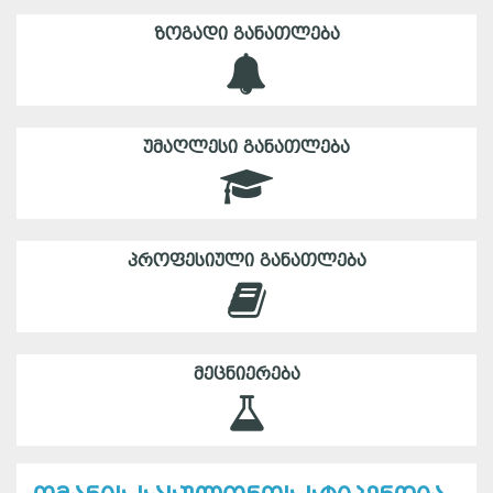
ᲖᲝᲒᲐᲓᲘ ᲒᲐᲜᲐᲗᲚᲔᲑᲐ
ᲣᲛᲐᲦᲚᲔᲡᲘ ᲒᲐᲜᲐᲗᲚᲔᲑᲐ
ᲞᲠᲝᲤᲔᲡᲘᲣᲚᲘ ᲒᲐᲜᲐᲗᲚᲔᲑᲐ
ᲛᲔᲪᲜᲘᲔᲠᲔᲑᲐ