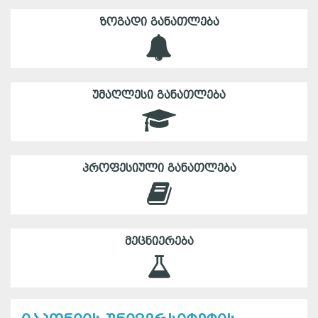
ᲖᲝᲒᲐᲓᲘ ᲒᲐᲜᲐᲗᲚᲔᲑᲐ
ᲣᲛᲐᲦᲚᲔᲡᲘ ᲒᲐᲜᲐᲗᲚᲔᲑᲐ
ᲞᲠᲝᲤᲔᲡᲘᲣᲚᲘ ᲒᲐᲜᲐᲗᲚᲔᲑᲐ
ᲛᲔᲪᲜᲘᲔᲠᲔᲑᲐ