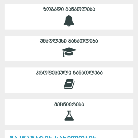
ᲖᲝᲒᲐᲓᲘ ᲒᲐᲜᲐᲗᲚᲔᲑᲐ
ᲣᲛᲐᲦᲚᲔᲡᲘ ᲒᲐᲜᲐᲗᲚᲔᲑᲐ
ᲞᲠᲝᲤᲔᲡᲘᲣᲚᲘ ᲒᲐᲜᲐᲗᲚᲔᲑᲐ
ᲛᲔᲪᲜᲘᲔᲠᲔᲑᲐ