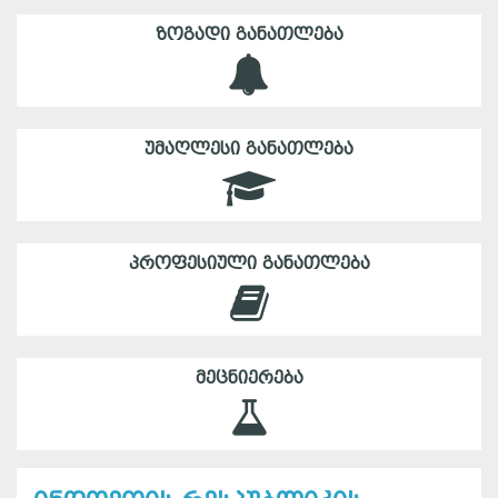
ᲖᲝᲒᲐᲓᲘ ᲒᲐᲜᲐᲗᲚᲔᲑᲐ
ᲣᲛᲐᲦᲚᲔᲡᲘ ᲒᲐᲜᲐᲗᲚᲔᲑᲐ
ᲞᲠᲝᲤᲔᲡᲘᲣᲚᲘ ᲒᲐᲜᲐᲗᲚᲔᲑᲐ
ᲛᲔᲪᲜᲘᲔᲠᲔᲑᲐ