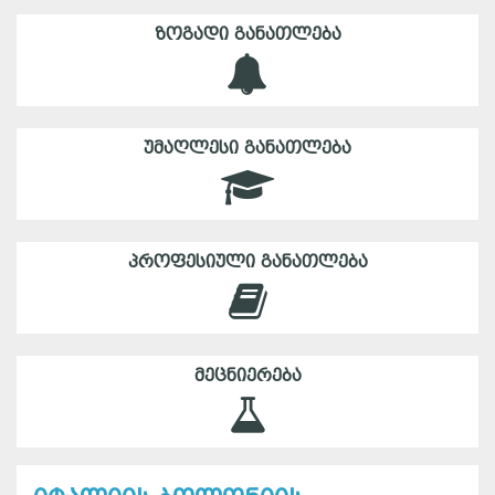
ᲖᲝᲒᲐᲓᲘ ᲒᲐᲜᲐᲗᲚᲔᲑᲐ
ᲣᲛᲐᲦᲚᲔᲡᲘ ᲒᲐᲜᲐᲗᲚᲔᲑᲐ
ᲞᲠᲝᲤᲔᲡᲘᲣᲚᲘ ᲒᲐᲜᲐᲗᲚᲔᲑᲐ
ᲛᲔᲪᲜᲘᲔᲠᲔᲑᲐ