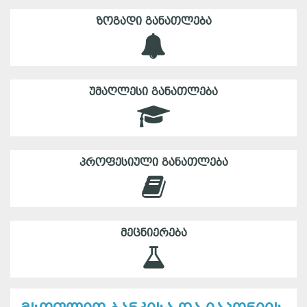
ᲖᲝᲒᲐᲓᲘ ᲒᲐᲜᲐᲗᲚᲔᲑᲐ
ᲣᲛᲐᲦᲚᲔᲡᲘ ᲒᲐᲜᲐᲗᲚᲔᲑᲐ
ᲞᲠᲝᲤᲔᲡᲘᲣᲚᲘ ᲒᲐᲜᲐᲗᲚᲔᲑᲐ
ᲛᲔᲪᲜᲘᲔᲠᲔᲑᲐ