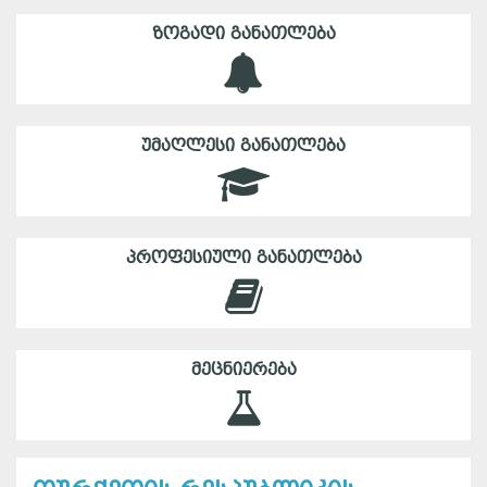
ᲖᲝᲒᲐᲓᲘ ᲒᲐᲜᲐᲗᲚᲔᲑᲐ
ᲣᲛᲐᲦᲚᲔᲡᲘ ᲒᲐᲜᲐᲗᲚᲔᲑᲐ
ᲞᲠᲝᲤᲔᲡᲘᲣᲚᲘ ᲒᲐᲜᲐᲗᲚᲔᲑᲐ
ᲛᲔᲪᲜᲘᲔᲠᲔᲑᲐ