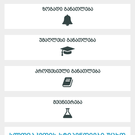
ᲖᲝᲒᲐᲓᲘ ᲒᲐᲜᲐᲗᲚᲔᲑᲐ
ᲣᲛᲐᲦᲚᲔᲡᲘ ᲒᲐᲜᲐᲗᲚᲔᲑᲐ
ᲞᲠᲝᲤᲔᲡᲘᲣᲚᲘ ᲒᲐᲜᲐᲗᲚᲔᲑᲐ
ᲛᲔᲪᲜᲘᲔᲠᲔᲑᲐ