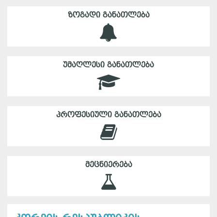
ᲖᲝᲒᲐᲓᲘ ᲒᲐᲜᲐᲗᲚᲔᲑᲐ
ᲣᲛᲐᲦᲚᲔᲡᲘ ᲒᲐᲜᲐᲗᲚᲔᲑᲐ
ᲞᲠᲝᲤᲔᲡᲘᲣᲚᲘ ᲒᲐᲜᲐᲗᲚᲔᲑᲐ
ᲛᲔᲪᲜᲘᲔᲠᲔᲑᲐ