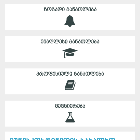
ᲖᲝᲒᲐᲓᲘ ᲒᲐᲜᲐᲗᲚᲔᲑᲐ
ᲣᲛᲐᲦᲚᲔᲡᲘ ᲒᲐᲜᲐᲗᲚᲔᲑᲐ
ᲞᲠᲝᲤᲔᲡᲘᲣᲚᲘ ᲒᲐᲜᲐᲗᲚᲔᲑᲐ
ᲛᲔᲪᲜᲘᲔᲠᲔᲑᲐ