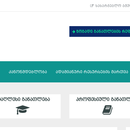
სასარგებლო ბმუ
ზოგადი განათლების რე
კანონმდებლობა
ადამიანური რესურსების მართვა
ᲛᲐᲦᲚᲔᲡᲘ ᲒᲐᲜᲐᲗᲚᲔᲑᲐ
ᲞᲠᲝᲤᲔᲡᲘᲣᲚᲘ ᲒᲐᲜᲐᲗᲚ