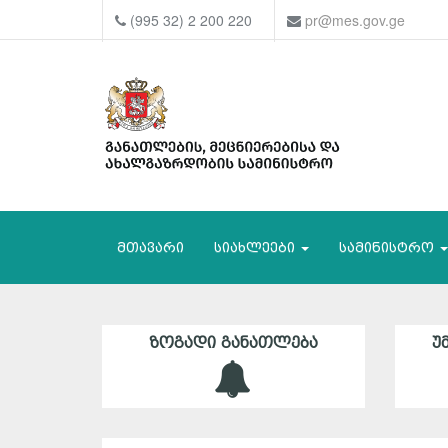
(995 32) 2 200 220
pr@mes.gov.ge
მთავარი
სიახლეები
სამინისტრო
ᲖᲝᲒᲐᲓᲘ ᲒᲐᲜᲐᲗᲚᲔᲑᲐ
Უ