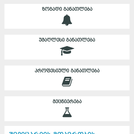
ᲖᲝᲒᲐᲓᲘ ᲒᲐᲜᲐᲗᲚᲔᲑᲐ
ᲣᲛᲐᲦᲚᲔᲡᲘ ᲒᲐᲜᲐᲗᲚᲔᲑᲐ
ᲞᲠᲝᲤᲔᲡᲘᲣᲚᲘ ᲒᲐᲜᲐᲗᲚᲔᲑᲐ
ᲛᲔᲪᲜᲘᲔᲠᲔᲑᲐ