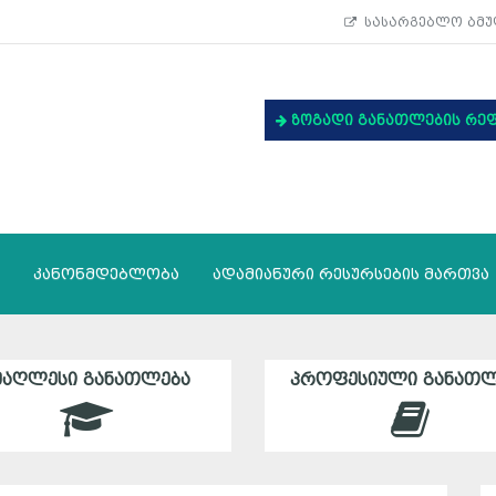
სასარგებლო ბმუ
ზოგადი განათლების რე
კანონმდებლობა
ადამიანური რესურსების მართვა
ᲛᲐᲦᲚᲔᲡᲘ ᲒᲐᲜᲐᲗᲚᲔᲑᲐ
ᲞᲠᲝᲤᲔᲡᲘᲣᲚᲘ ᲒᲐᲜᲐᲗᲚ