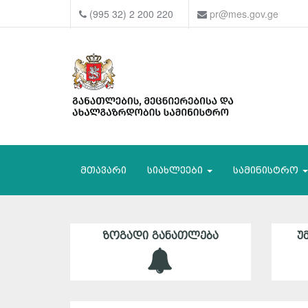
(995 32) 2 200 220
pr@mes.gov.ge
მთავარი
სიახლეები
სამინისტრო
ᲖᲝᲒᲐᲓᲘ ᲒᲐᲜᲐᲗᲚᲔᲑᲐ
Უ