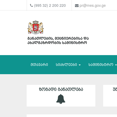
(995 32) 2 200 220
pr@mes.gov.ge
მთავარი
სიახლეები
სამინისტრო
ᲖᲝᲒᲐᲓᲘ ᲒᲐᲜᲐᲗᲚᲔᲑᲐ
Უ