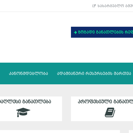
სასარგებლო ბმუ
ზოგადი განათლების რე
კანონმდებლობა
ადამიანური რესურსების მართვა
ᲛᲐᲦᲚᲔᲡᲘ ᲒᲐᲜᲐᲗᲚᲔᲑᲐ
ᲞᲠᲝᲤᲔᲡᲘᲣᲚᲘ ᲒᲐᲜᲐᲗᲚ