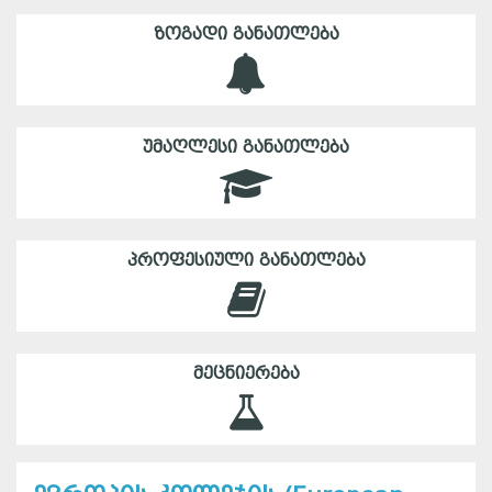
ᲖᲝᲒᲐᲓᲘ ᲒᲐᲜᲐᲗᲚᲔᲑᲐ
ᲣᲛᲐᲦᲚᲔᲡᲘ ᲒᲐᲜᲐᲗᲚᲔᲑᲐ
ᲞᲠᲝᲤᲔᲡᲘᲣᲚᲘ ᲒᲐᲜᲐᲗᲚᲔᲑᲐ
ᲛᲔᲪᲜᲘᲔᲠᲔᲑᲐ