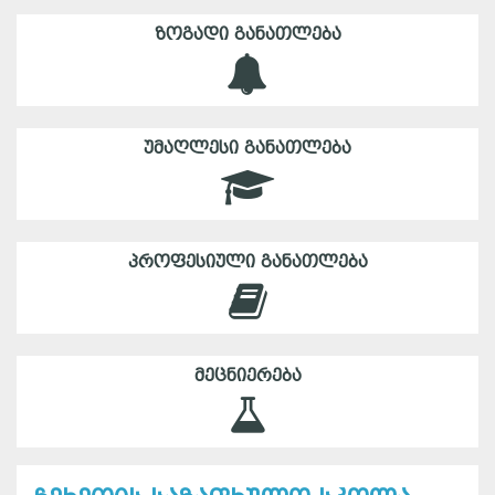
ᲖᲝᲒᲐᲓᲘ ᲒᲐᲜᲐᲗᲚᲔᲑᲐ
ᲣᲛᲐᲦᲚᲔᲡᲘ ᲒᲐᲜᲐᲗᲚᲔᲑᲐ
ᲞᲠᲝᲤᲔᲡᲘᲣᲚᲘ ᲒᲐᲜᲐᲗᲚᲔᲑᲐ
ᲛᲔᲪᲜᲘᲔᲠᲔᲑᲐ