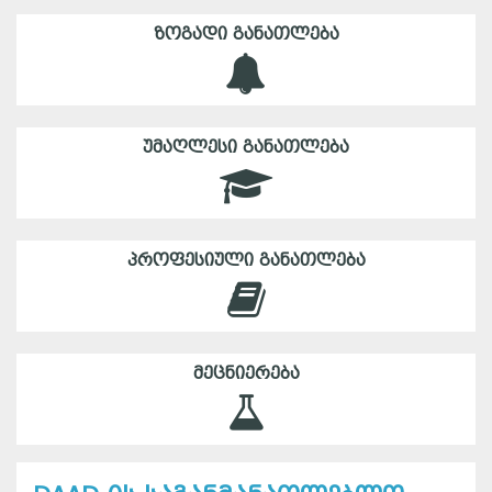
ᲖᲝᲒᲐᲓᲘ ᲒᲐᲜᲐᲗᲚᲔᲑᲐ
ᲣᲛᲐᲦᲚᲔᲡᲘ ᲒᲐᲜᲐᲗᲚᲔᲑᲐ
ᲞᲠᲝᲤᲔᲡᲘᲣᲚᲘ ᲒᲐᲜᲐᲗᲚᲔᲑᲐ
ᲛᲔᲪᲜᲘᲔᲠᲔᲑᲐ