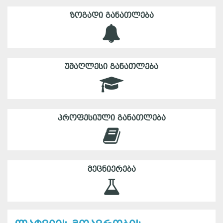
ᲖᲝᲒᲐᲓᲘ ᲒᲐᲜᲐᲗᲚᲔᲑᲐ
ᲣᲛᲐᲦᲚᲔᲡᲘ ᲒᲐᲜᲐᲗᲚᲔᲑᲐ
ᲞᲠᲝᲤᲔᲡᲘᲣᲚᲘ ᲒᲐᲜᲐᲗᲚᲔᲑᲐ
ᲛᲔᲪᲜᲘᲔᲠᲔᲑᲐ