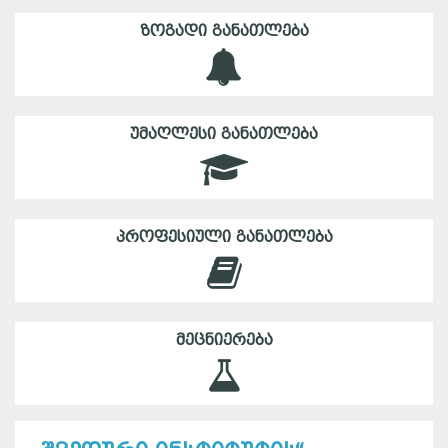
ᲖᲝᲒᲐᲓᲘ ᲒᲐᲜᲐᲗᲚᲔᲑᲐ
ᲣᲛᲐᲦᲚᲔᲡᲘ ᲒᲐᲜᲐᲗᲚᲔᲑᲐ
ᲞᲠᲝᲤᲔᲡᲘᲣᲚᲘ ᲒᲐᲜᲐᲗᲚᲔᲑᲐ
ᲛᲔᲪᲜᲘᲔᲠᲔᲑᲐ