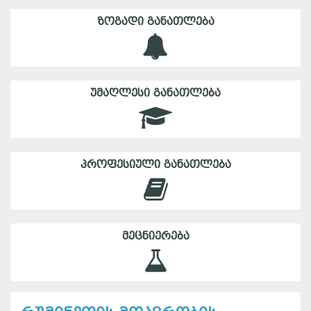
ᲖᲝᲒᲐᲓᲘ ᲒᲐᲜᲐᲗᲚᲔᲑᲐ
ᲣᲛᲐᲦᲚᲔᲡᲘ ᲒᲐᲜᲐᲗᲚᲔᲑᲐ
ᲞᲠᲝᲤᲔᲡᲘᲣᲚᲘ ᲒᲐᲜᲐᲗᲚᲔᲑᲐ
ᲛᲔᲪᲜᲘᲔᲠᲔᲑᲐ