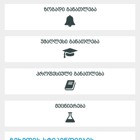
ᲖᲝᲒᲐᲓᲘ ᲒᲐᲜᲐᲗᲚᲔᲑᲐ
ᲣᲛᲐᲦᲚᲔᲡᲘ ᲒᲐᲜᲐᲗᲚᲔᲑᲐ
ᲞᲠᲝᲤᲔᲡᲘᲣᲚᲘ ᲒᲐᲜᲐᲗᲚᲔᲑᲐ
ᲛᲔᲪᲜᲘᲔᲠᲔᲑᲐ