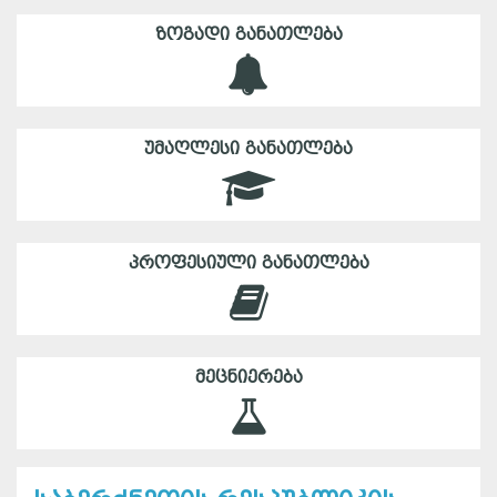
ᲖᲝᲒᲐᲓᲘ ᲒᲐᲜᲐᲗᲚᲔᲑᲐ
ᲣᲛᲐᲦᲚᲔᲡᲘ ᲒᲐᲜᲐᲗᲚᲔᲑᲐ
ᲞᲠᲝᲤᲔᲡᲘᲣᲚᲘ ᲒᲐᲜᲐᲗᲚᲔᲑᲐ
ᲛᲔᲪᲜᲘᲔᲠᲔᲑᲐ