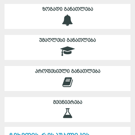
ᲖᲝᲒᲐᲓᲘ ᲒᲐᲜᲐᲗᲚᲔᲑᲐ
ᲣᲛᲐᲦᲚᲔᲡᲘ ᲒᲐᲜᲐᲗᲚᲔᲑᲐ
ᲞᲠᲝᲤᲔᲡᲘᲣᲚᲘ ᲒᲐᲜᲐᲗᲚᲔᲑᲐ
ᲛᲔᲪᲜᲘᲔᲠᲔᲑᲐ