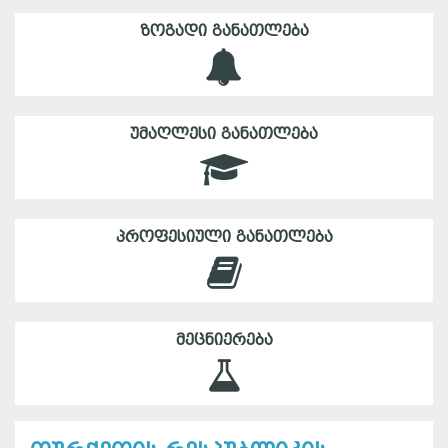
ᲖᲝᲒᲐᲓᲘ ᲒᲐᲜᲐᲗᲚᲔᲑᲐ
ᲣᲛᲐᲦᲚᲔᲡᲘ ᲒᲐᲜᲐᲗᲚᲔᲑᲐ
ᲞᲠᲝᲤᲔᲡᲘᲣᲚᲘ ᲒᲐᲜᲐᲗᲚᲔᲑᲐ
ᲛᲔᲪᲜᲘᲔᲠᲔᲑᲐ