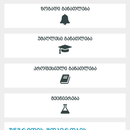
ᲖᲝᲒᲐᲓᲘ ᲒᲐᲜᲐᲗᲚᲔᲑᲐ
ᲣᲛᲐᲦᲚᲔᲡᲘ ᲒᲐᲜᲐᲗᲚᲔᲑᲐ
ᲞᲠᲝᲤᲔᲡᲘᲣᲚᲘ ᲒᲐᲜᲐᲗᲚᲔᲑᲐ
ᲛᲔᲪᲜᲘᲔᲠᲔᲑᲐ