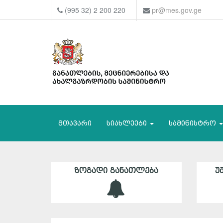
(995 32) 2 200 220
pr@mes.gov.ge
მთავარი
სიახლეები
სამინისტრო
ᲖᲝᲒᲐᲓᲘ ᲒᲐᲜᲐᲗᲚᲔᲑᲐ
Უ