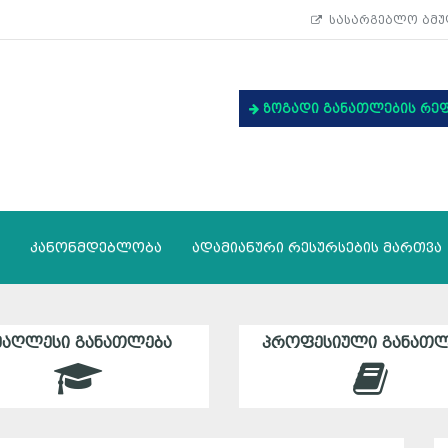
სასარგებლო ბმუ
ზოგადი განათლების რე
კანონმდებლობა
ადამიანური რესურსების მართვა
ᲛᲐᲦᲚᲔᲡᲘ ᲒᲐᲜᲐᲗᲚᲔᲑᲐ
ᲞᲠᲝᲤᲔᲡᲘᲣᲚᲘ ᲒᲐᲜᲐᲗᲚ