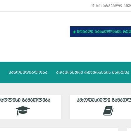
სასარგებლო ბმუ
ზოგადი განათლების რე
კანონმდებლობა
ადამიანური რესურსების მართვა
ᲛᲐᲦᲚᲔᲡᲘ ᲒᲐᲜᲐᲗᲚᲔᲑᲐ
ᲞᲠᲝᲤᲔᲡᲘᲣᲚᲘ ᲒᲐᲜᲐᲗᲚ