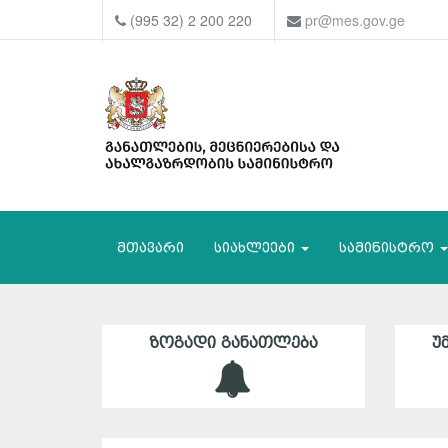
(995 32) 2 200 220
pr@mes.gov.ge
მთავარი
სიახლეები
სამინისტრო
ᲖᲝᲒᲐᲓᲘ ᲒᲐᲜᲐᲗᲚᲔᲑᲐ
Უ