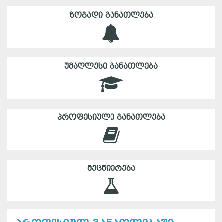
ᲖᲝᲒᲐᲓᲘ ᲒᲐᲜᲐᲗᲚᲔᲑᲐ
ᲣᲛᲐᲦᲚᲔᲡᲘ ᲒᲐᲜᲐᲗᲚᲔᲑᲐ
ᲞᲠᲝᲤᲔᲡᲘᲣᲚᲘ ᲒᲐᲜᲐᲗᲚᲔᲑᲐ
ᲛᲔᲪᲜᲘᲔᲠᲔᲑᲐ