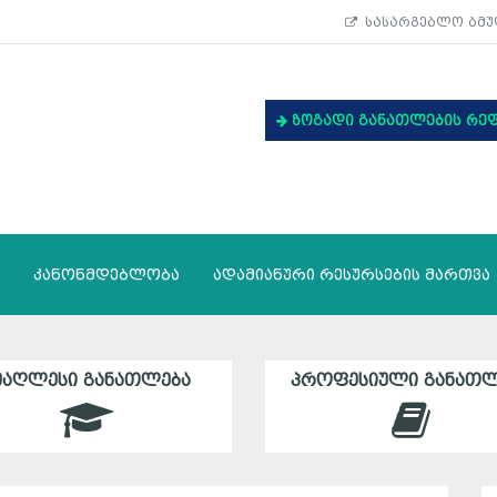
სასარგებლო ბმუ
ზოგადი განათლების რე
კანონმდებლობა
ადამიანური რესურსების მართვა
ᲛᲐᲦᲚᲔᲡᲘ ᲒᲐᲜᲐᲗᲚᲔᲑᲐ
ᲞᲠᲝᲤᲔᲡᲘᲣᲚᲘ ᲒᲐᲜᲐᲗᲚ