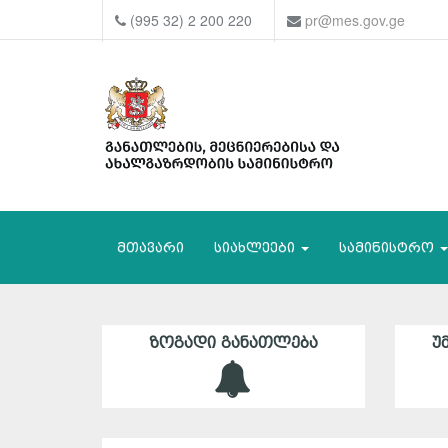
(995 32) 2 200 220
pr@mes.gov.ge
მთავარი
სიახლეები
სამინისტრო
ᲖᲝᲒᲐᲓᲘ ᲒᲐᲜᲐᲗᲚᲔᲑᲐ
Უ