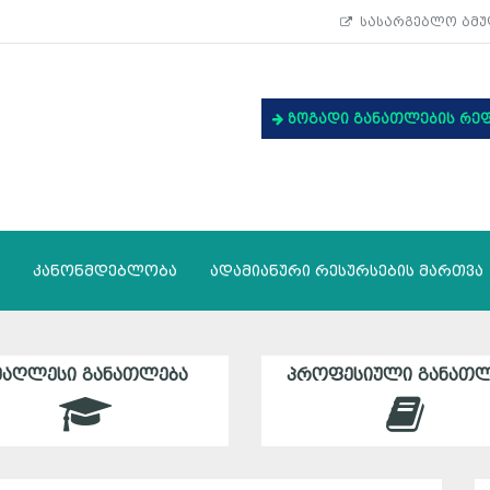
სასარგებლო ბმუ
ზოგადი განათლების რე
კანონმდებლობა
ადამიანური რესურსების მართვა
ᲛᲐᲦᲚᲔᲡᲘ ᲒᲐᲜᲐᲗᲚᲔᲑᲐ
ᲞᲠᲝᲤᲔᲡᲘᲣᲚᲘ ᲒᲐᲜᲐᲗᲚ