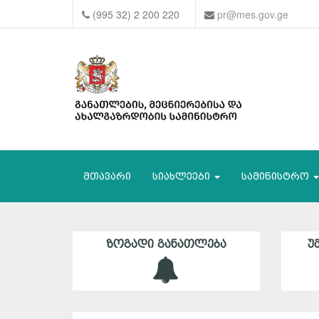
(995 32) 2 200 220
pr@mes.gov.ge
მთავარი
სიახლეები
სამინისტრო
ᲖᲝᲒᲐᲓᲘ ᲒᲐᲜᲐᲗᲚᲔᲑᲐ
Უ