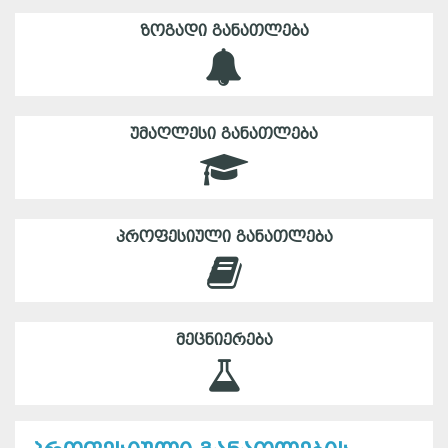
ᲖᲝᲒᲐᲓᲘ ᲒᲐᲜᲐᲗᲚᲔᲑᲐ
ᲣᲛᲐᲦᲚᲔᲡᲘ ᲒᲐᲜᲐᲗᲚᲔᲑᲐ
ᲞᲠᲝᲤᲔᲡᲘᲣᲚᲘ ᲒᲐᲜᲐᲗᲚᲔᲑᲐ
ᲛᲔᲪᲜᲘᲔᲠᲔᲑᲐ