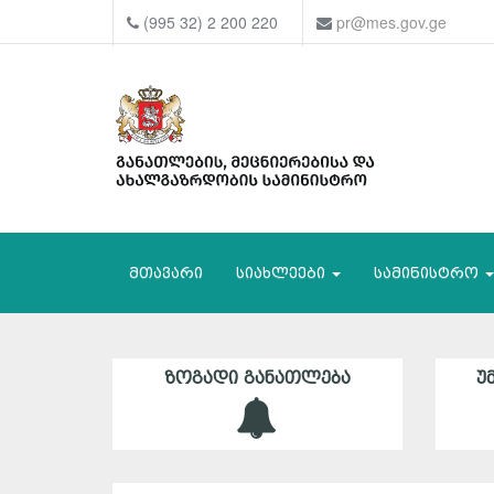
(995 32) 2 200 220
pr@mes.gov.ge
მთავარი
სიახლეები
სამინისტრო
ᲖᲝᲒᲐᲓᲘ ᲒᲐᲜᲐᲗᲚᲔᲑᲐ
Უ