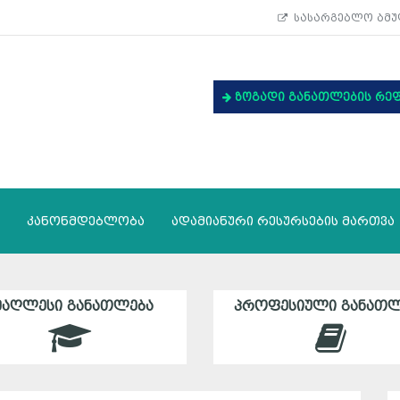
სასარგებლო ბმუ
ზოგადი განათლების რე
კანონმდებლობა
ადამიანური რესურსების მართვა
ᲛᲐᲦᲚᲔᲡᲘ ᲒᲐᲜᲐᲗᲚᲔᲑᲐ
ᲞᲠᲝᲤᲔᲡᲘᲣᲚᲘ ᲒᲐᲜᲐᲗᲚ