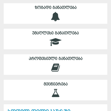
ᲖᲝᲒᲐᲓᲘ ᲒᲐᲜᲐᲗᲚᲔᲑᲐ
ᲣᲛᲐᲦᲚᲔᲡᲘ ᲒᲐᲜᲐᲗᲚᲔᲑᲐ
ᲞᲠᲝᲤᲔᲡᲘᲣᲚᲘ ᲒᲐᲜᲐᲗᲚᲔᲑᲐ
ᲛᲔᲪᲜᲘᲔᲠᲔᲑᲐ