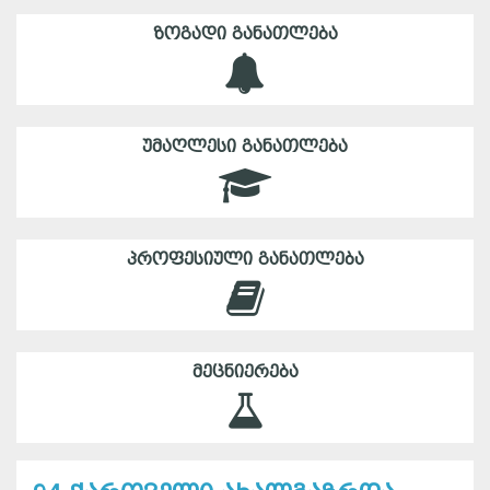
ᲖᲝᲒᲐᲓᲘ ᲒᲐᲜᲐᲗᲚᲔᲑᲐ
ᲣᲛᲐᲦᲚᲔᲡᲘ ᲒᲐᲜᲐᲗᲚᲔᲑᲐ
ᲞᲠᲝᲤᲔᲡᲘᲣᲚᲘ ᲒᲐᲜᲐᲗᲚᲔᲑᲐ
ᲛᲔᲪᲜᲘᲔᲠᲔᲑᲐ