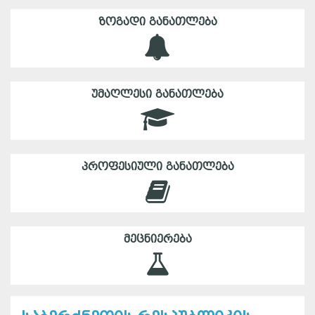
ᲖᲝᲒᲐᲓᲘ ᲒᲐᲜᲐᲗᲚᲔᲑᲐ
ᲣᲛᲐᲦᲚᲔᲡᲘ ᲒᲐᲜᲐᲗᲚᲔᲑᲐ
ᲞᲠᲝᲤᲔᲡᲘᲣᲚᲘ ᲒᲐᲜᲐᲗᲚᲔᲑᲐ
ᲛᲔᲪᲜᲘᲔᲠᲔᲑᲐ