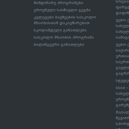
სოცია
მიმდინარე პროგრამები
ფარგლ
ეროვნული სასწავლო გეგმა
დაფინ
კვლევები ბავშვების სასკოლო
უცხო 
მზაობასთან დაკავშირებით
სახელ
სკოლამდელი განათლება
სახელ
სასკოლო მზაობის პროგრამა
სამაგ
ბილინგვური განათლება
უცხო 
საქარ
ერთია
საერთ
გავლი
გაგრძ
სტუდე
სსიპ 
სახელ
ეროვნ
გარეშ
მაღალ
შეჯიბ
სპორტ