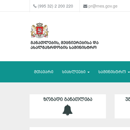
(995 32) 2 200 220
pr@mes.gov.ge
მთავარი
სიახლეები
სამინისტრო
ᲖᲝᲒᲐᲓᲘ ᲒᲐᲜᲐᲗᲚᲔᲑᲐ
Უ