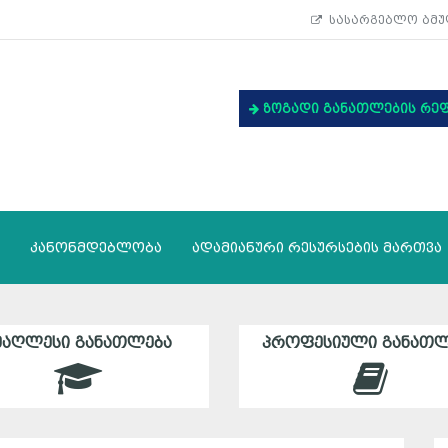
სასარგებლო ბმუ
ზოგადი განათლების რე
კანონმდებლობა
ადამიანური რესურსების მართვა
ᲛᲐᲦᲚᲔᲡᲘ ᲒᲐᲜᲐᲗᲚᲔᲑᲐ
ᲞᲠᲝᲤᲔᲡᲘᲣᲚᲘ ᲒᲐᲜᲐᲗᲚ